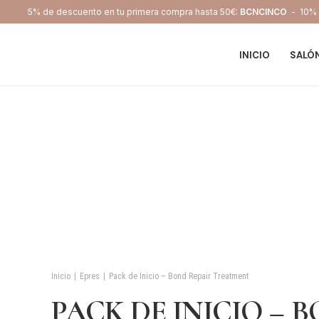
5% de descuento en tu primera compra hasta 50€:
BCNCINCO
- 10% d
INICIO
SALÓ
Inicio
Epres
Pack de Inicio – Bond Repair Treatment
PACK DE INICIO – 