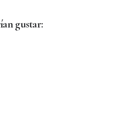
ían gustar:
AÑADIR AL CARRITO
Ginger 1974 Hair Perfume 100ml
126.00
€