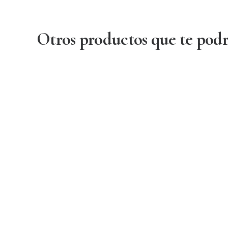
Otros productos que te podr
LEER MÁS
Recargas – Bond Repair Treatment
Copiar
39.90
€