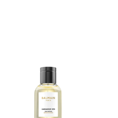
Cardamom 1974 Hair Perfume 100ml
126.00
€