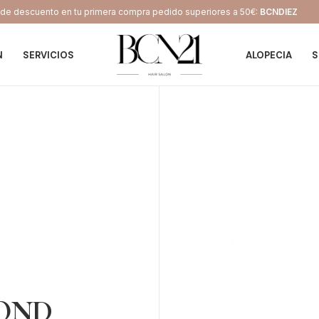
e descuento en tu primera compra pedido superiores a 50€:
BCNDIEZ
N
SERVICIOS
ALOPECIA
S
BOND