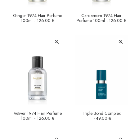
Ginger 1974 Hair Perfume
Cardamom 1974 Hair
AÑADIR AL CARRITO
AÑADIR AL CARRITO
100ml
126.00
€
Perfume 100ml
126.00
€
Vetiver 1974 Hair Perfume
Triple Bond Complex
AÑADIR AL CARRITO
LEER MÁS
100ml
126.00
€
49.00
€