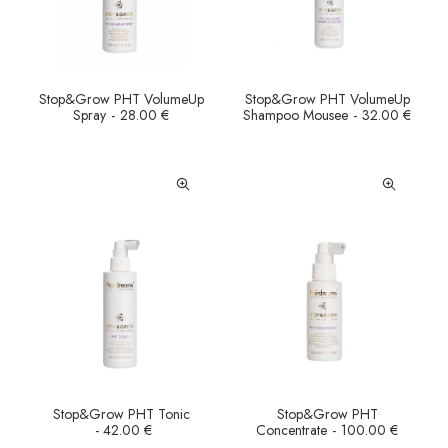
Stop&Grow PHT VolumeUp
Stop&Grow PHT VolumeUp
AÑADIR AL CARRITO
AÑADIR AL CARRITO
Spray
28.00
€
Shampoo Mousee
32.00
€
Stop&Grow PHT Tonic
Stop&Grow PHT
AÑADIR AL CARRITO
AÑADIR AL CARRITO
42.00
€
Concentrate
100.00
€