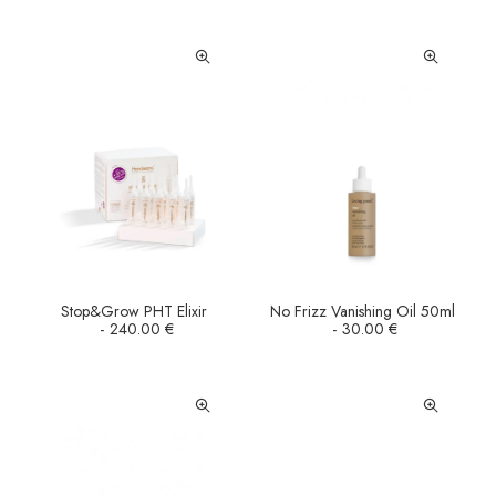
Stop&Grow PHT Elixir
No Frizz Vanishing Oil 50ml
AÑADIR AL CARRITO
LEER MÁS
240.00
€
30.00
€