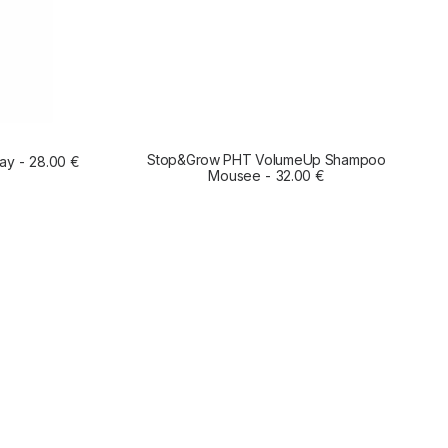
Stop&Grow PHT VolumeUp Shampoo
ay
28.00
€
O
AÑADIR AL CARRITO
Mousee
32.00
€