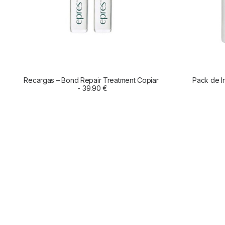
Recargas – Bond Repair Treatment Copiar
Pack de I
LEER MÁS
39.90
€