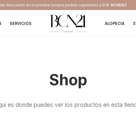
e descuento en tu primera compra pedido superiores a 50€:
BCNDIEZ
N
SERVICIOS
ALOPECIA
S
Shop
uí es donde puedes ver los productos en esta tien