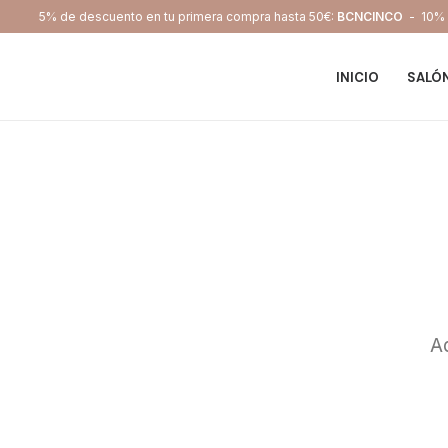
5% de descuento en tu primera compra hasta 50€:
BCNCINCO
- 10% d
INICIO
SALÓ
Aq