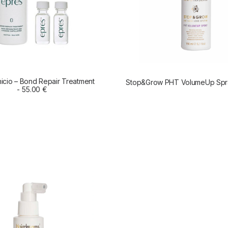
nicio – Bond Repair Treatment
Stop&Grow PHT VolumeUp Spr
LEER MÁS
55.00
€
AÑADIR AL CARRIT